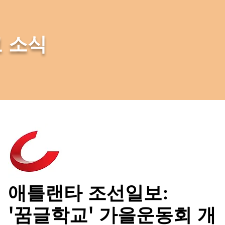
 소식
애틀랜타 조선일보:
'꿈글학교' 가을운동회 개